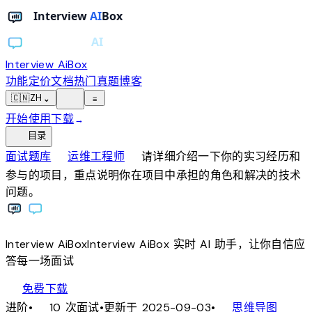
Interview AiBox
功能
定价
文档
热门真题
博客
light_mode
🇨🇳
ZH
⌄
≡
开始使用
下载
→
toc
目录
chevron_right
chevron_right
面试题库
运维工程师
请详细介绍一下你的实习经历和
参与的项目，重点说明你在项目中承担的角色和解决的技术
问题。
Interview
AiBox
Interview
AiBox
实时 AI 助手，让你自信应
答每一场面试
download
免费下载
local_fire_department
account_tree
进阶
•
10 次面试
•
更新于 2025-09-03
•
思维导图