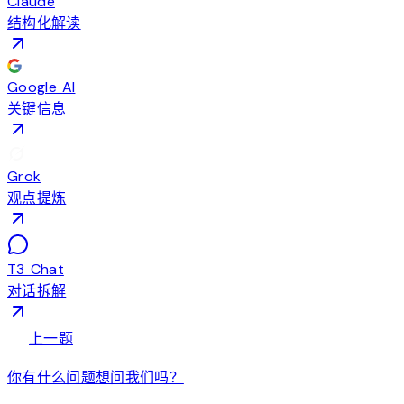
Claude
结构化解读
Google AI
关键信息
Grok
观点提炼
T3 Chat
对话拆解
arrow_back
上一题
你有什么问题想问我们吗？