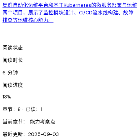
集群自动化运维平台和基于Kubernetes的微服务部署与运维
两个项目，展示了监控模块设计、CI/CD流水线构建、故障
排查等运维核心能力。
arrow_forward
阅读状态
阅读时长
6 分钟
阅读进度
13
%
章节：8 · 已读：1
当前章节：
能力考察点
最近更新：2025-09-03