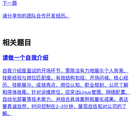
arrow_forward
下一题
请分享你的团队合作开发经历。
auto_awesome
相关题目
请做一个自我介绍
自我介绍是面试的开场环节，需简洁有力地展示个人背景、
技能经验与岗位匹配度。有效结构包括：开场问候、核心经
历、技能展示、成就亮点、岗位认知、职业规划、公司了解
和得体收尾。针对运维岗位，应突出Linux管理、网络配置、
自动化部署等技术能力，并结合具体案例和量化成果。表达
要真诚自然，时间控制在2-3分钟，展现自信和对公司的了
解。
arrow_forward