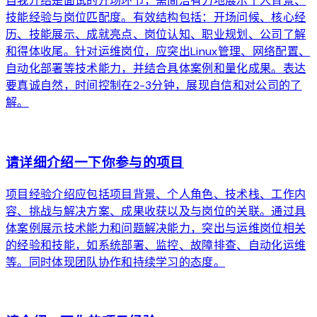
自我介绍是面试的开场环节，需简洁有力地展示个人背景、
技能经验与岗位匹配度。有效结构包括：开场问候、核心经
历、技能展示、成就亮点、岗位认知、职业规划、公司了解
和得体收尾。针对运维岗位，应突出Linux管理、网络配置、
自动化部署等技术能力，并结合具体案例和量化成果。表达
要真诚自然，时间控制在2-3分钟，展现自信和对公司的了
解。
arrow_forward
请详细介绍一下你参与的项目
项目经验介绍应包括项目背景、个人角色、技术栈、工作内
容、挑战与解决方案、成果收获以及与岗位的关联。通过具
体案例展示技术能力和问题解决能力，突出与运维岗位相关
的经验和技能，如系统部署、监控、故障排查、自动化运维
等。同时体现团队协作和持续学习的态度。
arrow_forward