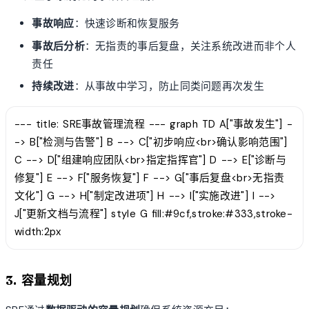
事故响应
：快速诊断和恢复服务
事故后分析
：无指责的事后复盘，关注系统改进而非个人
责任
持续改进
：从事故中学习，防止同类问题再次发生
--- title: SRE事故管理流程 --- graph TD A["事故发生"] -
-> B["检测与告警"] B --> C["初步响应<br>确认影响范围"]
C --> D["组建响应团队<br>指定指挥官"] D --> E["诊断与
修复"] E --> F["服务恢复"] F --> G["事后复盘<br>无指责
文化"] G --> H["制定改进项"] H --> I["实施改进"] I -->
J["更新文档与流程"] style G fill:#9cf,stroke:#333,stroke-
width:2px
3. 容量规划