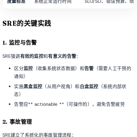
度量标准
系统正常运行时间
SLO/SLI、错误预算、琐
SRE的关键实践
1. 监控与告警
SRE强调
有效的监控
和
有意义的告警
：
区分
监控
（收集系统状态数据）和
告警
（需要人工干预的
通知）
实施
黑盒监控
（从用户视角）和
白盒监控
（系统内部状
态）
告警应** actionable **（可操作的），避免告警疲劳
2. 事故管理
SRE建立了系统化的事故管理流程：