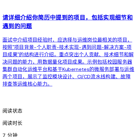
arrow_forward
请详细介绍你简历中提到的项目，包括实现细节和
遇到的问题
面试中介绍项目经验时，应选择与运维岗位最相关的项目，
按照"项目背景-个人职责-技术实现-遇到问题-解决方案-项
目成果"的结构进行介绍。重点突出个人贡献、技术细节和解
决问题的能力，用数据量化项目成果。示例包括校园服务器
集群自动化运维平台和基于Kubernetes的微服务部署与运维
两个项目，展示了监控模块设计、CI/CD流水线构建、故障
排查等运维核心能力。
arrow_forward
阅读状态
阅读时长
7 分钟