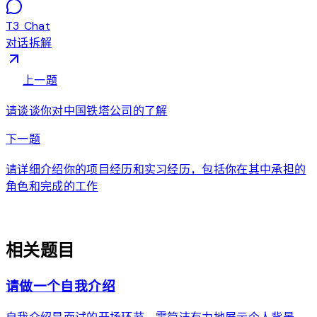
T3 Chat
对话拆解
arrow_back
上一题
请谈谈你对中国铁塔公司的了解
arrow_forward
下一题
请详细介绍你的项目经历和实习经历，包括你在其中承担的
角色和完成的工作
auto_awesome
相关题目
请做一个自我介绍