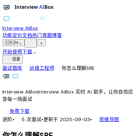
Interview AiBox
功能
定价
文档
热门真题
博客
light_mode
🇨🇳
ZH
⌄
≡
开始使用
下载
→
toc
目录
chevron_right
chevron_right
面试题库
运维工程师
你怎么理解SRE
Interview
AiBox
Interview
AiBox
实时 AI 助手，让你自信应
答每一场面试
download
免费下载
local_fire_department
account_tree
进阶
•
5 次面试
•
更新于 2025-09-03
•
思维导图
你怎么理解SRE