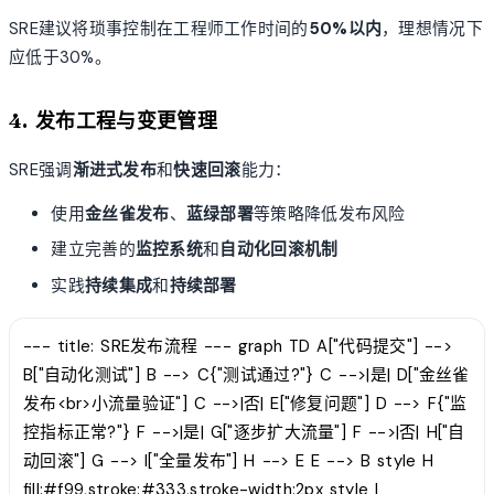
SRE建议将琐事控制在工程师工作时间的
50%以内
，理想情况下
应低于30%。
4. 发布工程与变更管理
SRE强调
渐进式发布
和
快速回滚
能力：
使用
金丝雀发布
、
蓝绿部署
等策略降低发布风险
建立完善的
监控系统
和
自动化回滚机制
实践
持续集成
和
持续部署
--- title: SRE发布流程 --- graph TD A["代码提交"] -->
B["自动化测试"] B --> C{"测试通过?"} C -->|是| D["金丝雀
发布<br>小流量验证"] C -->|否| E["修复问题"] D --> F{"监
控指标正常?"} F -->|是| G["逐步扩大流量"] F -->|否| H["自
动回滚"] G --> I["全量发布"] H --> E E --> B style H
fill:#f99,stroke:#333,stroke-width:2px style I