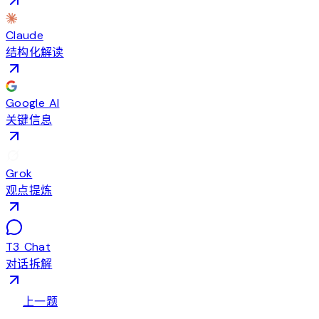
Claude
结构化解读
Google AI
关键信息
Grok
观点提炼
T3 Chat
对话拆解
arrow_back
上一题