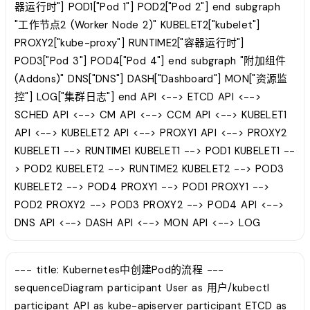
器运行时"] POD1["Pod 1"] POD2["Pod 2"] end subgraph
"工作节点2 (Worker Node 2)" KUBELET2["kubelet"]
PROXY2["kube-proxy"] RUNTIME2["容器运行时"]
POD3["Pod 3"] POD4["Pod 4"] end subgraph "附加组件
(Addons)" DNS["DNS"] DASH["Dashboard"] MON["资源监
控"] LOG["集群日志"] end API <--> ETCD API <-->
SCHED API <--> CM API <--> CCM API <--> KUBELET1
API <--> KUBELET2 API <--> PROXY1 API <--> PROXY2
KUBELET1 --> RUNTIME1 KUBELET1 --> POD1 KUBELET1 --
> POD2 KUBELET2 --> RUNTIME2 KUBELET2 --> POD3
KUBELET2 --> POD4 PROXY1 --> POD1 PROXY1 -->
POD2 PROXY2 --> POD3 PROXY2 --> POD4 API <-->
DNS API <--> DASH API <--> MON API <--> LOG
--- title: Kubernetes中创建Pod的流程 ---
sequenceDiagram participant User as 用户/kubectl
participant API as kube-apiserver participant ETCD as