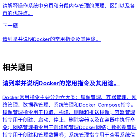
请解释操作系统中分页和分段内存管理的原理、区别以及各
自的优缺点。
arrow_forward
下一题
请列举并说明Docker的常用指令及其用途。
auto_awesome
相关题目
请列举并说明Docker的常用指令及其用途。
Docker常用指令主要分为六大类：镜像管理、容器管理、网
络管理、数据卷管理、系统管理和Docker Compose指令。
镜像管理指令用于拉取、构建、删除和推送镜像；容器管理
指令用于创建、启动、停止、删除容器以及在容器中执行命
令；网络管理指令用于创建和管理Docker网络；数据卷管理
指令用于创建和管理数据卷；系统管理指令用于查看系统信