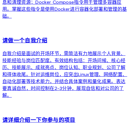
息和清理资源；Docker Compose指令用于管理多容器应
用。掌握这些指令是使用Docker进行容器化部署和管理的基
础。
arrow_forward
请做一个自我介绍
自我介绍是面试的开场环节，需简洁有力地展示个人背景、
技能经验与岗位匹配度。有效结构包括：开场问候、核心经
历、技能展示、成就亮点、岗位认知、职业规划、公司了解
和得体收尾。针对运维岗位，应突出Linux管理、网络配置、
自动化部署等技术能力，并结合具体案例和量化成果。表达
要真诚自然，时间控制在2-3分钟，展现自信和对公司的了
解。
arrow_forward
请详细介绍一下你参与的项目