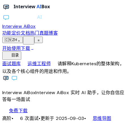
Interview AiBox
功能
定价
文档
热门真题
博客
light_mode
🇨🇳
ZH
⌄
≡
开始使用
下载
→
toc
目录
chevron_right
chevron_right
面试题库
运维工程师
请解释Kubernetes的整体架构，
以及各个核心组件的用途和作用。
Interview
AiBox
Interview
AiBox
实时 AI 助手，让你自信应
答每一场面试
download
免费下载
local_fire_department
account_tree
高阶
•
6 次面试
•
更新于 2025-09-03
•
思维导图