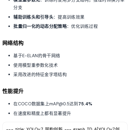
模型重参数化
：训练时使用多分支结构，推理时转换为单
分支
辅助训练头和引导头
：提高训练效果
批量归一化的动态分配策略
：优化训练过程
网络结构
基于E-ELAN的骨干网络
使用模型重参数化技术
采用改进的特征金字塔结构
性能提升
在COCO数据集上mAP@0.5达到
75.4%
在速度和精度上都有显著提升
--- title: YOLOv7 架构创新 --- graph TD A[YOLOv7创