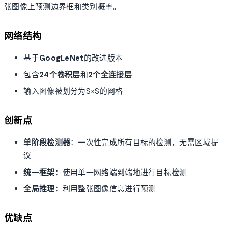
张图像上预测边界框和类别概率。
网络结构
基于
GoogLeNet
的改进版本
包含
24个卷积层
和
2个全连接层
输入图像被划分为S×S的网格
创新点
单阶段检测器
：一次性完成所有目标的检测，无需区域提
议
统一框架
：使用单一网络端到端地进行目标检测
全局推理
：利用整张图像信息进行预测
优缺点