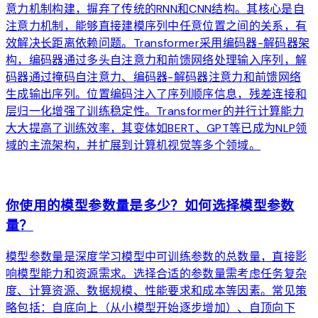
意力机制构建，摒弃了传统的RNN和CNN结构。其核心是自
注意力机制，能够直接建模序列中任意位置之间的关系，有
效解决长距离依赖问题。Transformer采用编码器-解码器架
构，编码器通过多头自注意力和前馈网络处理输入序列，解
码器通过掩码自注意力、编码器-解码器注意力和前馈网络
生成输出序列。位置编码注入了序列顺序信息，残差连接和
层归一化增强了训练稳定性。Transformer的并行计算能力
大大提高了训练效率，其变体如BERT、GPT等已成为NLP领
域的主流架构，并扩展到计算机视觉等多个领域。
arrow_forward
你使用的模型参数量是多少？如何选择模型参数
量？
模型参数量是深度学习模型中可训练参数的总数量，直接影
响模型能力和资源需求。选择合适的参数量需考虑任务复杂
度、计算资源、数据规模、性能要求和成本等因素。常见策
略包括：自底向上（从小模型开始逐步增加）、自顶向下