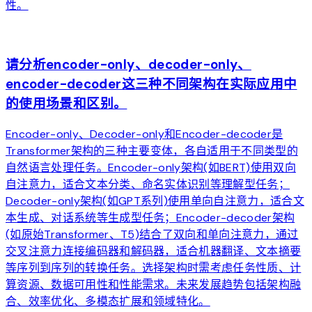
性。
arrow_forward
请分析encoder-only、decoder-only、
encoder-decoder这三种不同架构在实际应用中
的使用场景和区别。
Encoder-only、Decoder-only和Encoder-decoder是
Transformer架构的三种主要变体，各自适用于不同类型的
自然语言处理任务。Encoder-only架构(如BERT)使用双向
自注意力，适合文本分类、命名实体识别等理解型任务；
Decoder-only架构(如GPT系列)使用单向自注意力，适合文
本生成、对话系统等生成型任务；Encoder-decoder架构
(如原始Transformer、T5)结合了双向和单向注意力，通过
交叉注意力连接编码器和解码器，适合机器翻译、文本摘要
等序列到序列的转换任务。选择架构时需考虑任务性质、计
算资源、数据可用性和性能需求。未来发展趋势包括架构融
合、效率优化、多模态扩展和领域特化。