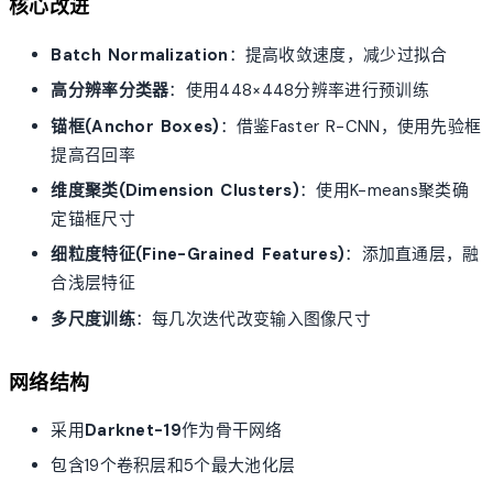
核心改进
Batch Normalization
：提高收敛速度，减少过拟合
高分辨率分类器
：使用448×448分辨率进行预训练
锚框(Anchor Boxes)
：借鉴Faster R-CNN，使用先验框
提高召回率
维度聚类(Dimension Clusters)
：使用K-means聚类确
定锚框尺寸
细粒度特征(Fine-Grained Features)
：添加直通层，融
合浅层特征
多尺度训练
：每几次迭代改变输入图像尺寸
网络结构
采用
Darknet-19
作为骨干网络
包含19个卷积层和5个最大池化层