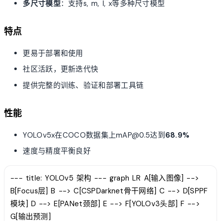
多尺寸模型
：支持s, m, l, x等多种尺寸模型
特点
更易于部署和使用
社区活跃，更新迭代快
提供完整的训练、验证和部署工具链
性能
YOLOv5x在COCO数据集上mAP@0.5达到
68.9%
速度与精度平衡良好
--- title: YOLOv5 架构 --- graph LR A[输入图像] -->
B[Focus层] B --> C[CSPDarknet骨干网络] C --> D[SPPF
模块] D --> E[PANet颈部] E --> F[YOLOv3头部] F -->
G[输出预测]