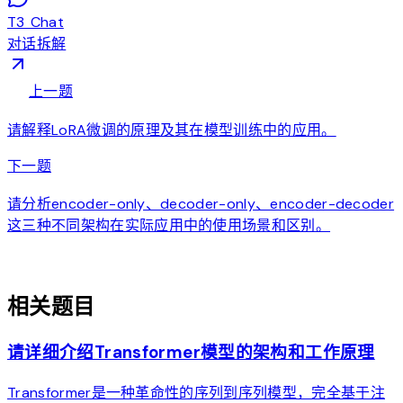
T3 Chat
对话拆解
arrow_back
上一题
请解释LoRA微调的原理及其在模型训练中的应用。
arrow_forward
下一题
请分析encoder-only、decoder-only、encoder-decoder
这三种不同架构在实际应用中的使用场景和区别。
auto_awesome
相关题目
请详细介绍Transformer模型的架构和工作原理
Transformer是一种革命性的序列到序列模型，完全基于注