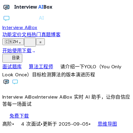
Interview AiBox
功能
定价
文档
热门真题
博客
light_mode
🇨🇳
ZH
⌄
≡
开始使用
下载
→
toc
目录
chevron_right
chevron_right
面试题库
算法工程师
请介绍一下YOLO（You Only
Look Once）目标检测算法的版本演进历程
Interview
AiBox
Interview
AiBox
实时 AI 助手，让你自信应
答每一场面试
download
免费下载
local_fire_department
account_tree
高阶
•
4 次面试
•
更新于 2025-09-05
•
思维导图