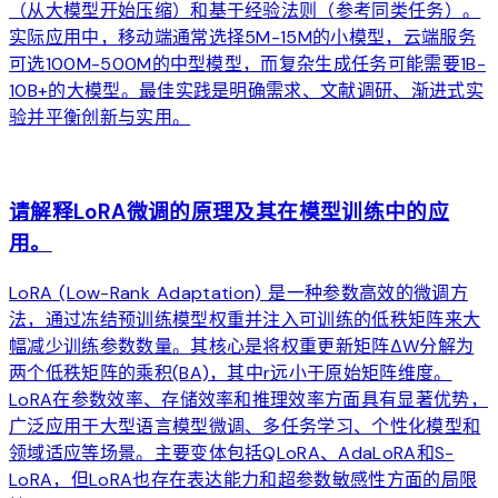
（从大模型开始压缩）和基于经验法则（参考同类任务）。
实际应用中，移动端通常选择5M-15M的小模型，云端服务
可选100M-500M的中型模型，而复杂生成任务可能需要1B-
10B+的大模型。最佳实践是明确需求、文献调研、渐进式实
验并平衡创新与实用。
arrow_forward
请解释LoRA微调的原理及其在模型训练中的应
用。
LoRA (Low-Rank Adaptation) 是一种参数高效的微调方
法，通过冻结预训练模型权重并注入可训练的低秩矩阵来大
幅减少训练参数数量。其核心是将权重更新矩阵ΔW分解为
两个低秩矩阵的乘积(BA)，其中r远小于原始矩阵维度。
LoRA在参数效率、存储效率和推理效率方面具有显著优势，
广泛应用于大型语言模型微调、多任务学习、个性化模型和
领域适应等场景。主要变体包括QLoRA、AdaLoRA和S-
LoRA，但LoRA也存在表达能力和超参数敏感性方面的局限