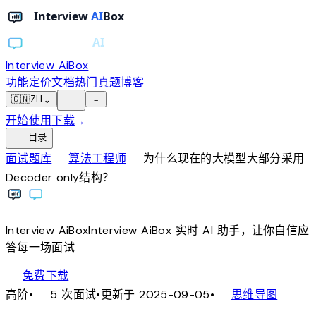
Interview AiBox
功能
定价
文档
热门真题
博客
light_mode
🇨🇳
ZH
⌄
≡
开始使用
下载
→
toc
目录
chevron_right
chevron_right
面试题库
算法工程师
为什么现在的大模型大部分采用
Decoder only结构？
Interview
AiBox
Interview
AiBox
实时 AI 助手，让你自信应
答每一场面试
download
免费下载
local_fire_department
account_tree
高阶
•
5 次面试
•
更新于 2025-09-05
•
思维导图