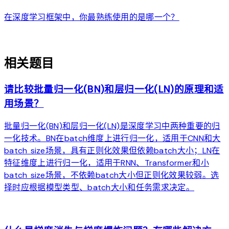
在深度学习框架中，你最熟练使用的是哪一个？
auto_awesome
相关题目
请比较批量归一化(BN)和层归一化(LN)的原理和适
用场景？
批量归一化(BN)和层归一化(LN)是深度学习中两种重要的归
一化技术。BN在batch维度上进行归一化，适用于CNN和大
batch size场景，具有正则化效果但依赖batch大小；LN在
特征维度上进行归一化，适用于RNN、Transformer和小
batch size场景，不依赖batch大小但正则化效果较弱。选
择时应根据模型类型、batch大小和任务需求决定。
arrow_forward