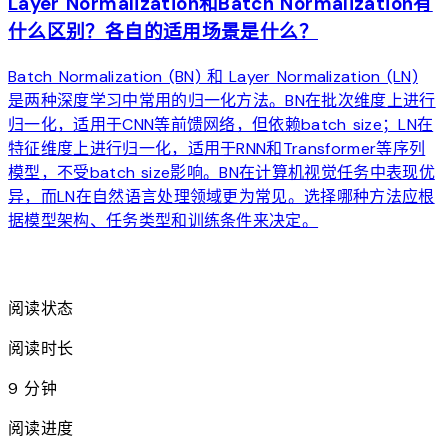
Layer Normalization和Batch Normalization有
什么区别？各自的适用场景是什么？
Batch Normalization (BN) 和 Layer Normalization (LN)
是两种深度学习中常用的归一化方法。BN在批次维度上进行
归一化，适用于CNN等前馈网络，但依赖batch size；LN在
特征维度上进行归一化，适用于RNN和Transformer等序列
模型，不受batch size影响。BN在计算机视觉任务中表现优
异，而LN在自然语言处理领域更为常见。选择哪种方法应根
据模型架构、任务类型和训练条件来决定。
arrow_forward
阅读状态
阅读时长
9 分钟
阅读进度