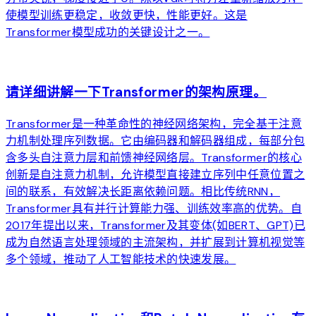
使模型训练更稳定，收敛更快，性能更好。这是
Transformer模型成功的关键设计之一。
arrow_forward
请详细讲解一下Transformer的架构原理。
Transformer是一种革命性的神经网络架构，完全基于注意
力机制处理序列数据。它由编码器和解码器组成，每部分包
含多头自注意力层和前馈神经网络层。Transformer的核心
创新是自注意力机制，允许模型直接建立序列中任意位置之
间的联系，有效解决长距离依赖问题。相比传统RNN，
Transformer具有并行计算能力强、训练效率高的优势。自
2017年提出以来，Transformer及其变体(如BERT、GPT)已
成为自然语言处理领域的主流架构，并扩展到计算机视觉等
多个领域，推动了人工智能技术的快速发展。
arrow_forward