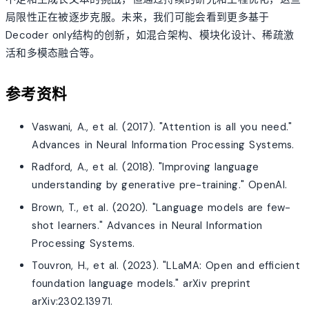
局限性正在被逐步克服。未来，我们可能会看到更多基于
Decoder only结构的创新，如混合架构、模块化设计、稀疏激
活和多模态融合等。
参考资料
Vaswani, A., et al. (2017). "Attention is all you need."
Advances in Neural Information Processing Systems.
Radford, A., et al. (2018). "Improving language
understanding by generative pre-training." OpenAI.
Brown, T., et al. (2020). "Language models are few-
shot learners." Advances in Neural Information
Processing Systems.
Touvron, H., et al. (2023). "LLaMA: Open and efficient
foundation language models." arXiv preprint
arXiv:2302.13971.