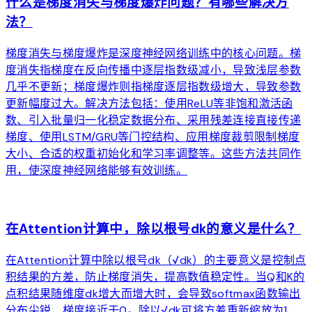
什么是梯度消失与梯度爆炸问题？有哪些解决方
法？
梯度消失与梯度爆炸是深度神经网络训练中的核心问题。梯
度消失指梯度在反向传播中逐层指数级减小，导致浅层参数
几乎不更新；梯度爆炸则指梯度逐层指数级增大，导致参数
更新幅度过大。解决方法包括：使用ReLU等非饱和激活函
数、引入批量归一化稳定数据分布、采用残差连接直接传递
梯度、使用LSTM/GRU等门控结构、应用梯度裁剪限制梯度
大小、合适的权重初始化和学习率调整等。这些方法共同作
用，使深度神经网络能够有效训练。
arrow_forward
在Attention计算中，除以根号dk的意义是什么？
在Attention计算中除以根号dk（√dk）的主要意义是控制点
积结果的方差，防止梯度消失，提高数值稳定性。当Q和K的
点积结果随维度dk增大而增大时，会导致softmax函数输出
分布尖锐，梯度接近于0。除以√dk可将方差重新缩放为1，