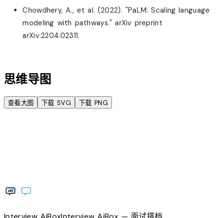
Chowdhery, A., et al. (2022). "PaLM: Scaling language
modeling with pathways." arXiv preprint
arXiv:2204.02311.
account_tree
思维导图
查看大图
下载 SVG
下载 PNG
Interview
AiBox
Interview
AiBox
— 面试搭档