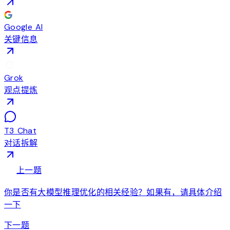
Google AI
关键信息
Grok
观点提炼
T3 Chat
对话拆解
arrow_back
上一题
你是否有大模型推理优化的相关经验？如果有，请具体介绍
一下
arrow_forward
下一题