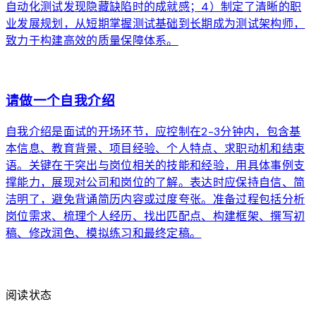
自动化测试发现隐藏缺陷时的成就感；4）制定了清晰的职
业发展规划，从短期掌握测试基础到长期成为测试架构师，
致力于构建高效的质量保障体系。
arrow_forward
请做一个自我介绍
自我介绍是面试的开场环节，应控制在2-3分钟内，包含基
本信息、教育背景、项目经验、个人特点、求职动机和结束
语。关键在于突出与岗位相关的技能和经验，用具体事例支
撑能力，展现对公司和岗位的了解。表达时应保持自信、简
洁明了，避免背诵简历内容或过度夸张。准备过程包括分析
岗位需求、梳理个人经历、找出匹配点、构建框架、撰写初
稿、修改润色、模拟练习和最终定稿。
arrow_forward
阅读状态