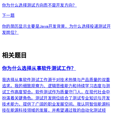
你为什么选择测试方向而不是开发方向？
arrow_forward
下一题
你的简历显示主要是Java开发背景，为什么选择投递测试开
发岗位？
auto_awesome
相关题目
你为什么选择从事软件测试工作？
我选择从事软件测试工作源于对技术热情与产品质量的双重
追求。我的细致观察力、逻辑思维能力和持续学习态度与测
试工作高度契合。软件测试作为质量守门人，在现代社会中
扮演着关键角色。测试开发岗位结合了测试专业知识与开发
技术能力，提供了广阔的职业发展空间。我认同智信能源科
技在能源科技领域的发展，并希望通过我的自动化测试经