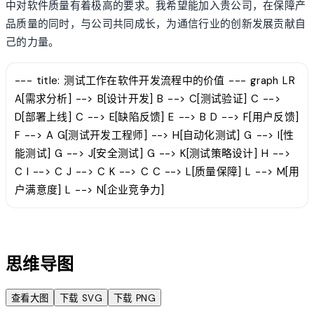
中对软件质量有着极高的要求。我希望能加入贵公司，在保障产
品质量的同时，与公司共同成长，为通信行业的创新发展贡献自
己的力量。
--- title: 测试工作在软件开发流程中的价值 --- graph LR
A[需求分析] --> B[设计开发] B --> C[测试验证] C -->
D[部署上线] C --> E[缺陷反馈] E --> B D --> F[用户反馈]
F --> A G[测试开发工程师] --> H[自动化测试] G --> I[性
能测试] G --> J[安全测试] G --> K[测试策略设计] H -->
C I --> C J --> C K --> C C --> L[质量保障] L --> M[用
户满意度] L --> N[企业竞争力]
account_tree
思维导图
查看大图
下载 SVG
下载 PNG