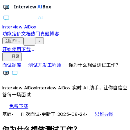
Interview AiBox
功能
定价
文档
热门真题
博客
light_mode
🇨🇳
ZH
⌄
≡
开始使用
下载
→
toc
目录
chevron_right
chevron_right
面试题库
测试开发工程师
你为什么想做测试工作？
Interview
AiBox
Interview
AiBox
实时 AI 助手，让你自信应
答每一场面试
download
免费下载
local_fire_department
account_tree
基础
•
11 次面试
•
更新于 2025-08-24
•
思维导图
你为什么想做测试工作？