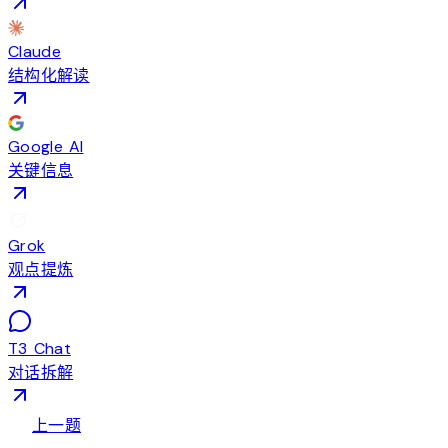
Claude
结构化解读
Google AI
关键信息
Grok
观点提炼
T3 Chat
对话拆解
arrow_back
上一题