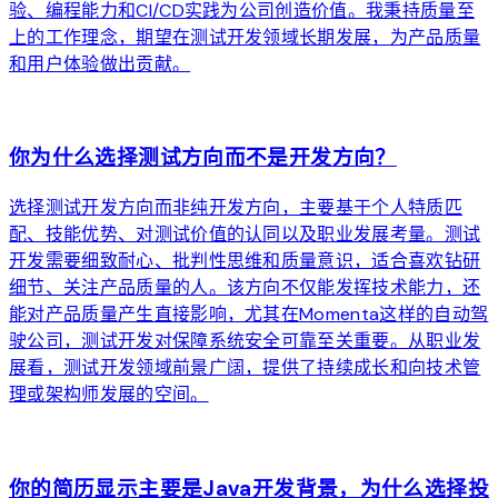
验、编程能力和CI/CD实践为公司创造价值。我秉持质量至
上的工作理念，期望在测试开发领域长期发展，为产品质量
和用户体验做出贡献。
arrow_forward
你为什么选择测试方向而不是开发方向？
选择测试开发方向而非纯开发方向，主要基于个人特质匹
配、技能优势、对测试价值的认同以及职业发展考量。测试
开发需要细致耐心、批判性思维和质量意识，适合喜欢钻研
细节、关注产品质量的人。该方向不仅能发挥技术能力，还
能对产品质量产生直接影响，尤其在Momenta这样的自动驾
驶公司，测试开发对保障系统安全可靠至关重要。从职业发
展看，测试开发领域前景广阔，提供了持续成长和向技术管
理或架构师发展的空间。
arrow_forward
你的简历显示主要是Java开发背景，为什么选择投