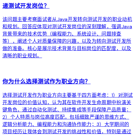
递测试开发岗位？
该问题主要考察面试者从Java开发转向测试开发的职业动机
和规划。回答应体现对测试开发岗位的深刻理解，强调Java
背景带来的技术优势（编程能力、系统设计、问题排查
等），阐述个人对质量保障的兴趣，以及为转向测试开发所
做的准备。核心是展示技术背景与目标岗位的匹配度，以及
清晰的职业规划。
arrow_forward
你为什么选择测试作为职业方向？
选择测试开发作为职业方向主要基于四方面考虑：1）对测试
开发岗位的价值认知，认为其在软件开发生命周期中扮演关
键角色，通过自动化测试、持续集成等手段保障产品质量；
2）个人特质与岗位高度匹配，包括细致严谨的思维方式、
逻辑分析能力、编程能力和沟通协作能力；3）大学期间的
项目经历让我体会到测试开发的挑战性和价值，特别是通过