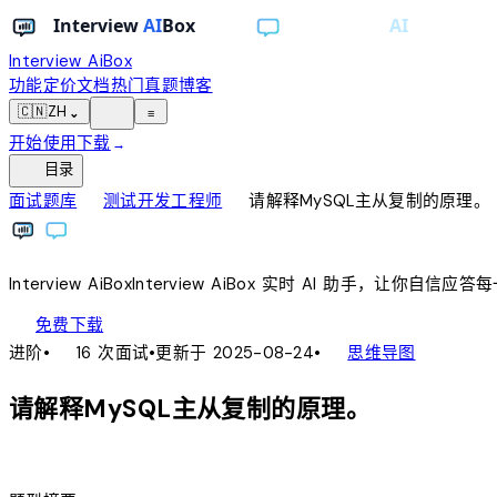
Interview AiBox
功能
定价
文档
热门真题
博客
light_mode
🇨🇳
ZH
⌄
≡
开始使用
下载
→
toc
目录
chevron_right
chevron_right
面试题库
测试开发工程师
请解释MySQL主从复制的原理。
Interview
AiBox
Interview
AiBox
实时 AI 助手，让你自信应答
download
免费下载
local_fire_department
account_tree
进阶
•
16 次面试
•
更新于 2025-08-24
•
思维导图
请解释MySQL主从复制的原理。
lightbulb