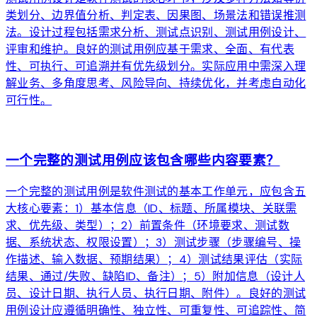
类划分、边界值分析、判定表、因果图、场景法和错误推测
法。设计过程包括需求分析、测试点识别、测试用例设计、
评审和维护。良好的测试用例应基于需求、全面、有代表
性、可执行、可追溯并有优先级划分。实际应用中需深入理
解业务、多角度思考、风险导向、持续优化，并考虑自动化
可行性。
arrow_forward
一个完整的测试用例应该包含哪些内容要素？
一个完整的测试用例是软件测试的基本工作单元，应包含五
大核心要素：1）基本信息（ID、标题、所属模块、关联需
求、优先级、类型）；2）前置条件（环境要求、测试数
据、系统状态、权限设置）；3）测试步骤（步骤编号、操
作描述、输入数据、预期结果）；4）测试结果评估（实际
结果、通过/失败、缺陷ID、备注）；5）附加信息（设计人
员、设计日期、执行人员、执行日期、附件）。良好的测试
用例设计应遵循明确性、独立性、可重复性、可追踪性、简