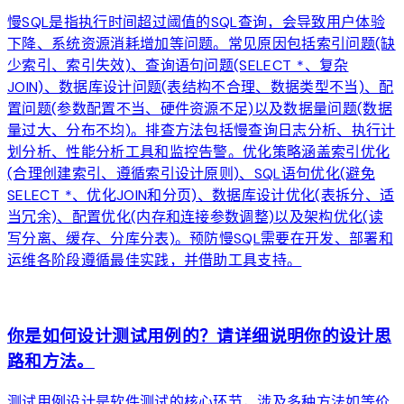
慢SQL是指执行时间超过阈值的SQL查询，会导致用户体验
下降、系统资源消耗增加等问题。常见原因包括索引问题(缺
少索引、索引失效)、查询语句问题(SELECT *、复杂
JOIN)、数据库设计问题(表结构不合理、数据类型不当)、配
置问题(参数配置不当、硬件资源不足)以及数据量问题(数据
量过大、分布不均)。排查方法包括慢查询日志分析、执行计
划分析、性能分析工具和监控告警。优化策略涵盖索引优化
(合理创建索引、遵循索引设计原则)、SQL语句优化(避免
SELECT *、优化JOIN和分页)、数据库设计优化(表拆分、适
当冗余)、配置优化(内存和连接参数调整)以及架构优化(读
写分离、缓存、分库分表)。预防慢SQL需要在开发、部署和
运维各阶段遵循最佳实践，并借助工具支持。
arrow_forward
你是如何设计测试用例的？请详细说明你的设计思
路和方法。
测试用例设计是软件测试的核心环节，涉及多种方法如等价