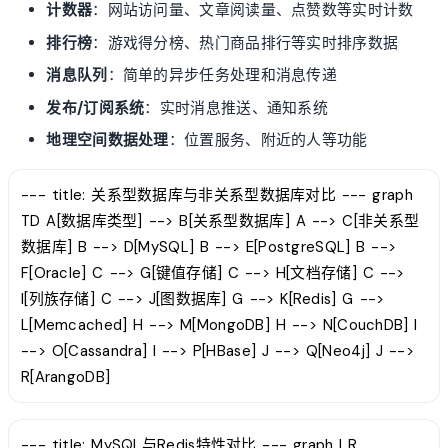
计数器
：网站访问量、文章阅读量、点赞数等实时计数
排行榜
：游戏得分榜、热门商品排行等实时排序数据
消息队列
：简单的异步任务处理和消息传递
发布/订阅系统
：实时消息推送、通知系统
地理空间数据处理
：位置服务、附近的人等功能
--- title: 关系型数据库与非关系型数据库对比 --- graph
TD A[数据库类型] --> B[关系型数据库] A --> C[非关系型
数据库] B --> D[MySQL] B --> E[PostgreSQL] B -->
F[Oracle] C --> G[键值存储] C --> H[文档存储] C -->
I[列族存储] C --> J[图数据库] G --> K[Redis] G -->
L[Memcached] H --> M[MongoDB] H --> N[CouchDB] I
--> O[Cassandra] I --> P[HBase] J --> Q[Neo4j] J -->
R[ArangoDB]
--- title: MySQL与Redis特性对比 --- graph LR