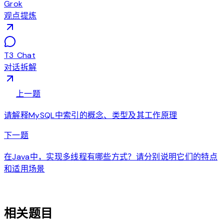
Grok
观点提炼
T3 Chat
对话拆解
arrow_back
上一题
请解释MySQL中索引的概念、类型及其工作原理
arrow_forward
下一题
在Java中，实现多线程有哪些方式？请分别说明它们的特点
和适用场景
auto_awesome
相关题目