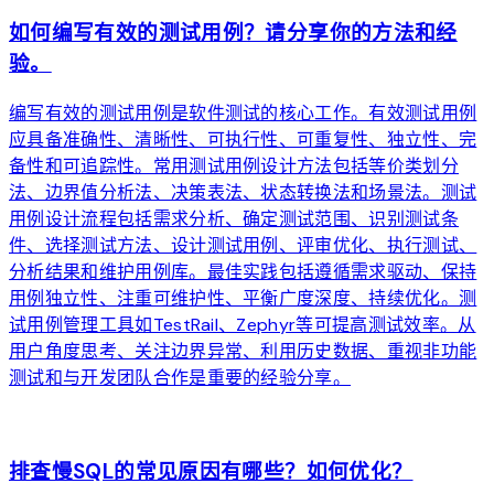
如何编写有效的测试用例？请分享你的方法和经
验。
编写有效的测试用例是软件测试的核心工作。有效测试用例
应具备准确性、清晰性、可执行性、可重复性、独立性、完
备性和可追踪性。常用测试用例设计方法包括等价类划分
法、边界值分析法、决策表法、状态转换法和场景法。测试
用例设计流程包括需求分析、确定测试范围、识别测试条
件、选择测试方法、设计测试用例、评审优化、执行测试、
分析结果和维护用例库。最佳实践包括遵循需求驱动、保持
用例独立性、注重可维护性、平衡广度深度、持续优化。测
试用例管理工具如TestRail、Zephyr等可提高测试效率。从
用户角度思考、关注边界异常、利用历史数据、重视非功能
测试和与开发团队合作是重要的经验分享。
arrow_forward
排查慢SQL的常见原因有哪些？如何优化？