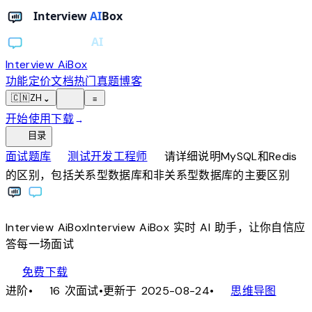
Interview AiBox
功能
定价
文档
热门真题
博客
light_mode
🇨🇳
ZH
⌄
≡
开始使用
下载
→
toc
目录
chevron_right
chevron_right
面试题库
测试开发工程师
请详细说明MySQL和Redis
的区别，包括关系型数据库和非关系型数据库的主要区别
Interview
AiBox
Interview
AiBox
实时 AI 助手，让你自信应
答每一场面试
download
免费下载
local_fire_department
account_tree
进阶
•
16 次面试
•
更新于 2025-08-24
•
思维导图