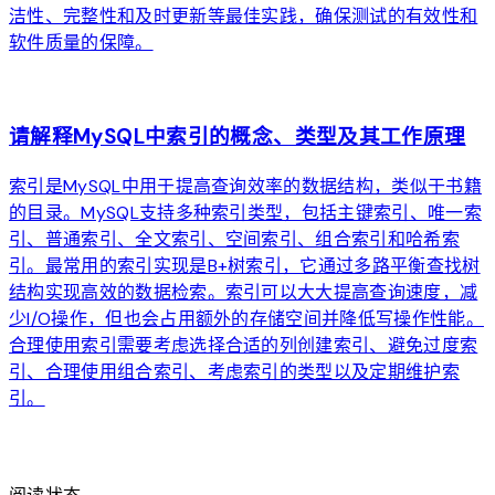
洁性、完整性和及时更新等最佳实践，确保测试的有效性和
软件质量的保障。
arrow_forward
请解释MySQL中索引的概念、类型及其工作原理
索引是MySQL中用于提高查询效率的数据结构，类似于书籍
的目录。MySQL支持多种索引类型，包括主键索引、唯一索
引、普通索引、全文索引、空间索引、组合索引和哈希索
引。最常用的索引实现是B+树索引，它通过多路平衡查找树
结构实现高效的数据检索。索引可以大大提高查询速度，减
少I/O操作，但也会占用额外的存储空间并降低写操作性能。
合理使用索引需要考虑选择合适的列创建索引、避免过度索
引、合理使用组合索引、考虑索引的类型以及定期维护索
引。
arrow_forward