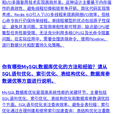
和I/O多路复用技术实现高效并发。这种设计主要基于内存操
作的高效性、避免线程切换和锁竞争开销、简化代码实现等
考虑。Redis 6.0引入了I/O多线程来提高网络I/O效率，但核
心命令执行仍保持单线程。单线程模型的优点包括原子性保
证、避免并发问题、实现简单和性能可预测；缺点是CPU密
集型任务性能受限、无法充分利用多核CPU以及长命令阻塞
问题。在实际应用中，需要合理选择命令、使用Pipeline、
进行数据分片和配置持久化策略。
arrow_forward
你有哪些MySQL数据库优化的方法和经验？请从
SQL语句优化、索引优化、表结构优化、数据库参
数调优等方面进行说明。
MySQL数据库优化是提高系统性能的关键环节，主要包括
SQL语句优化、索引优化、表结构优化和数据库参数调优四
个方面。SQL语句优化关注查询效率，避免全表扫描；索引
优化通过合理创建和使用索引加速查询；表结构优化注重数