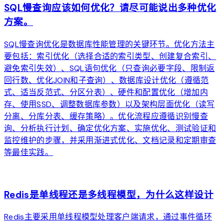
SQL慢查询应该如何优化？请尽可能说出多种优化
方案。
SQL慢查询优化是数据库性能管理的关键环节。优化方法主
要包括：索引优化（选择合适的索引类型、创建复合索引、
避免索引失效）、SQL语句优化（只查询必要字段、限制返
回行数、优化JOIN和子查询）、数据库设计优化（遵循范
式、适当反范式、分区分表）、硬件和配置优化（增加内
存、使用SSD、调整数据库参数）以及架构层面优化（读写
分离、分库分表、缓存策略）。优化流程应遵循识别慢查
询、分析执行计划、确定优化方案、实施优化、测试验证和
监控维护的步骤，并采用渐进式优化、文档记录和定期审查
等最佳实践。
arrow_forward
Redis是单线程还是多线程模型，为什么这样设计
Redis主要采用单线程模型处理客户端请求，通过事件循环