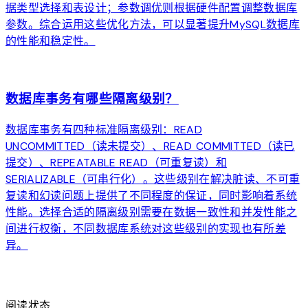
据类型选择和表设计；参数调优则根据硬件配置调整数据库
参数。综合运用这些优化方法，可以显著提升MySQL数据库
的性能和稳定性。
arrow_forward
数据库事务有哪些隔离级别？
数据库事务有四种标准隔离级别：READ
UNCOMMITTED（读未提交）、READ COMMITTED（读已
提交）、REPEATABLE READ（可重复读）和
SERIALIZABLE（可串行化）。这些级别在解决脏读、不可重
复读和幻读问题上提供了不同程度的保证，同时影响着系统
性能。选择合适的隔离级别需要在数据一致性和并发性能之
间进行权衡，不同数据库系统对这些级别的实现也有所差
异。
arrow_forward
阅读状态