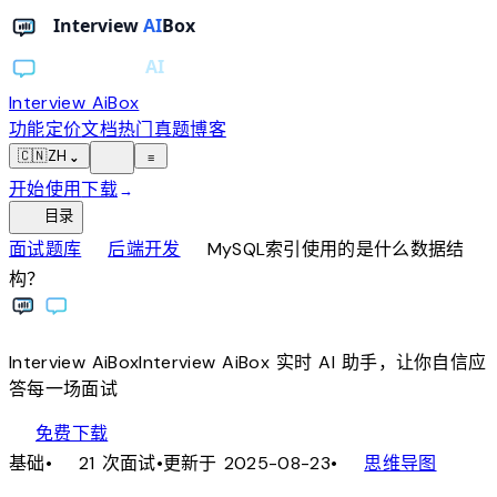
Interview AiBox
功能
定价
文档
热门真题
博客
light_mode
🇨🇳
ZH
⌄
≡
开始使用
下载
→
toc
目录
chevron_right
chevron_right
面试题库
后端开发
MySQL索引使用的是什么数据结
构？
Interview
AiBox
Interview
AiBox
实时 AI 助手，让你自信应
答每一场面试
download
免费下载
local_fire_department
account_tree
基础
•
21 次面试
•
更新于 2025-08-23
•
思维导图