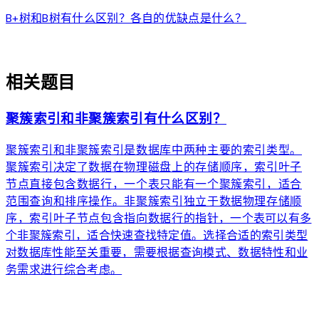
B+树和B树有什么区别？各自的优缺点是什么？
auto_awesome
相关题目
聚簇索引和非聚簇索引有什么区别？
聚簇索引和非聚簇索引是数据库中两种主要的索引类型。
聚簇索引决定了数据在物理磁盘上的存储顺序，索引叶子
节点直接包含数据行，一个表只能有一个聚簇索引，适合
范围查询和排序操作。非聚簇索引独立于数据物理存储顺
序，索引叶子节点包含指向数据行的指针，一个表可以有多
个非聚簇索引，适合快速查找特定值。选择合适的索引类型
对数据库性能至关重要，需要根据查询模式、数据特性和业
务需求进行综合考虑。
arrow_forward