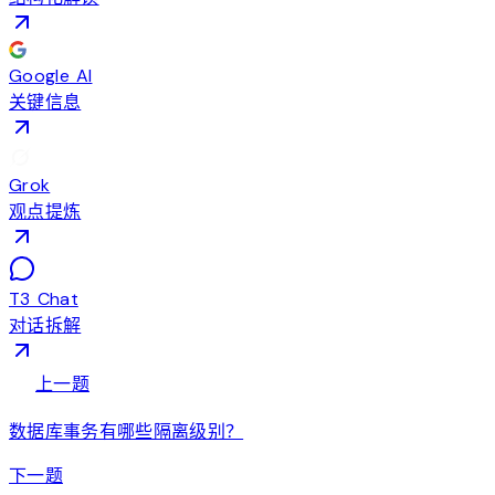
Google AI
关键信息
Grok
观点提炼
T3 Chat
对话拆解
arrow_back
上一题
数据库事务有哪些隔离级别？
arrow_forward
下一题