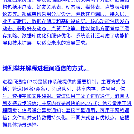
构包括用户表、好友关系表、动态表、媒体表、点赞表和评
论表等。系统架构采用分层设计，包括客户端层、接入层、
业务逻辑层、数据存储层和基础设施层。核心功能包括发布
动态、获取好友动态、点赞评论等。性能优化方面考虑了缓
存策略、数据库优化和服务优化。系统设计还考虑了功能扩
展和技术扩展，以适应未来的发展需求。
arrow_forward
请列举并解释进程间通信的方式。
进程间通信(IPC)是操作系统提供的重要机制，主要方式包
括：管道(匿名/命名)、消息队列、共享内存、信号量、信
号、套接字和文件映射。管道适用于父子进程通信；消息队
列支持异步通信；共享内存是最快的IPC方式；信号量用于进
程同步；信号适合异步通知；套接字最通用，可用于网络通
信；文件映射支持数据持久化。不同方式各有优缺点，应根
据具体场景选择。