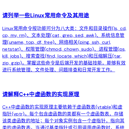
arrow_forward
请列举一些Linux常用命令及其用途
Linux常用命令按功能可分为八大类：文件和目录操作(ls, cd,
cp, mv, rm)、文本处理(cat, grep, sed, awk)、系统信息管
理(uname, top, df, free)、网络相关(ping, ssh, curl,
netstat)、权限管理(chmod, chown, sudo)、进程管理(ps,
kill, jobs)、搜索查找(find, locate, which)和压缩解压(tar,
zip, gzip)。掌握这些命令是后端开发的基础技能，能够有效
进行系统管理、文件处理、问题排查和日常开发工作。
arrow_forward
请解释C++中虚函数的实现原理
C++中虚函数的实现原理主要依赖于虚函数表(vtable)和虚
指针(vptr)。每个包含虚函数的类都有一个虚函数表，存储
该类虚函数的地址；每个对象实例包含一个虚指针，指向其
类的虚函数表。当通过基类指针或引用调用虚函数时，系统