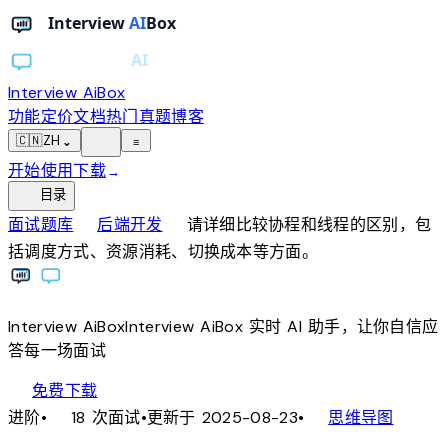
Interview AiBox
功能
定价
文档
热门真题
博客
light_mode
🇨🇳
ZH
⌄
≡
开始使用
下载
→
toc
目录
chevron_right
chevron_right
面试题库
后端开发
请详细比较协程和线程的区别，包
括调度方式、资源消耗、切换成本等方面。
Interview
AiBox
Interview
AiBox
实时 AI 助手，让你自信应
答每一场面试
download
免费下载
local_fire_department
account_tree
进阶
•
18 次面试
•
更新于 2025-08-23
•
思维导图