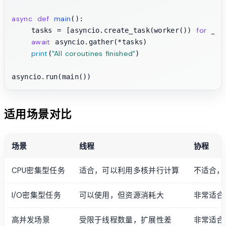
async
def
main
():

for
i
    tasks = [asyncio.create_task(worker()) 
 _ 
await
 asyncio.gather(*tasks)

print
"All coroutines finished"
(
)

适用场景对比
场景
线程
协程
CPU密集型任务
适合，可以利用多核并行计算
不适合，
I/O密集型任务
可以使用，但资源消耗大
非常适合
高并发场景
受限于线程数量，扩展性差
非常适合