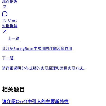
观点提炼
T3 Chat
对话拆解
arrow_back
上一题
请介绍SpringBoot中常用的注解及其作用
arrow_forward
下一题
请详细说明分布式锁的实现原理和常见实现方式。
auto_awesome
相关题目
请介绍C++11中引入的主要新特性