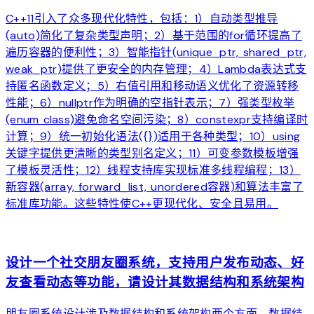
C++11引入了众多现代化特性，包括：1）自动类型推导
(auto)简化了复杂类型声明；2）基于范围的for循环提高了
遍历容器的便利性；3）智能指针(unique_ptr, shared_ptr,
weak_ptr)提供了更安全的内存管理；4）Lambda表达式支
持匿名函数定义；5）右值引用和移动语义优化了资源转移
性能；6）nullptr作为明确的空指针表示；7）强类型枚举
(enum class)避免命名空间污染；8）constexpr支持编译时
计算；9）统一初始化语法({})适用于各种类型；10）using
关键字提供更清晰的类型别名定义；11）可变参数模板增强
了模板灵活性；12）线程支持库实现标准多线程编程；13）
新容器(array, forward_list, unordered容器)和算法丰富了
标准库功能。这些特性使C++更现代化、安全且易用。
arrow_forward
设计一个社交朋友圈系统，支持用户发布动态、好
友查看动态等功能，请设计其数据结构和系统架构
朋友圈系统设计涉及数据结构和系统架构两个方面。数据结