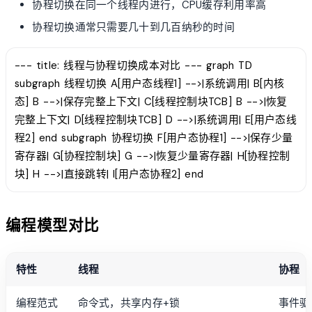
协程切换在同一个线程内进行，CPU缓存利用率高
协程切换通常只需要几十到几百纳秒的时间
--- title: 线程与协程切换成本对比 --- graph TD
subgraph 线程切换 A[用户态线程1] -->|系统调用| B[内核
态] B -->|保存完整上下文| C[线程控制块TCB] B -->|恢复
完整上下文| D[线程控制块TCB] D -->|系统调用| E[用户态线
程2] end subgraph 协程切换 F[用户态协程1] -->|保存少量
寄存器| G[协程控制块] G -->|恢复少量寄存器| H[协程控制
块] H -->|直接跳转| I[用户态协程2] end
编程模型对比
特性
线程
协程
编程范式
命令式，共享内存+锁
事件驱动