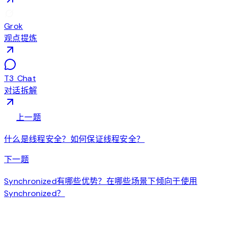
Grok
观点提炼
T3 Chat
对话拆解
arrow_back
上一题
什么是线程安全？如何保证线程安全？
arrow_forward
下一题
Synchronized有哪些优势？在哪些场景下倾向于使用
Synchronized？
auto_awesome