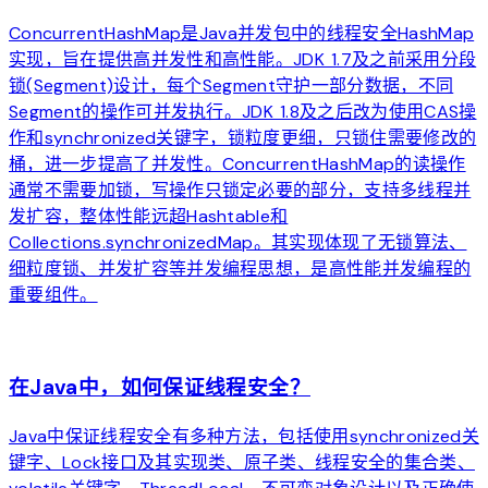
ConcurrentHashMap是Java并发包中的线程安全HashMap
实现，旨在提供高并发性和高性能。JDK 1.7及之前采用分段
锁(Segment)设计，每个Segment守护一部分数据，不同
Segment的操作可并发执行。JDK 1.8及之后改为使用CAS操
作和synchronized关键字，锁粒度更细，只锁住需要修改的
桶，进一步提高了并发性。ConcurrentHashMap的读操作
通常不需要加锁，写操作只锁定必要的部分，支持多线程并
发扩容，整体性能远超Hashtable和
Collections.synchronizedMap。其实现体现了无锁算法、
细粒度锁、并发扩容等并发编程思想，是高性能并发编程的
重要组件。
arrow_forward
在Java中，如何保证线程安全？
Java中保证线程安全有多种方法，包括使用synchronized关
键字、Lock接口及其实现类、原子类、线程安全的集合类、