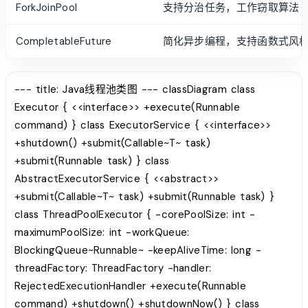
ForkJoinPool
支持分治任务，工作窃取算法
CompletableFuture
简化异步编程，支持函数式风
--- title: Java线程池类图 --- classDiagram class
Executor { <<interface>> +execute(Runnable
command) } class ExecutorService { <<interface>>
+shutdown() +submit(Callable~T~ task)
+submit(Runnable task) } class
AbstractExecutorService { <<abstract>>
+submit(Callable~T~ task) +submit(Runnable task) }
class ThreadPoolExecutor { -corePoolSize: int -
maximumPoolSize: int -workQueue:
BlockingQueue~Runnable~ -keepAliveTime: long -
threadFactory: ThreadFactory -handler:
RejectedExecutionHandler +execute(Runnable
command) +shutdown() +shutdownNow() } class