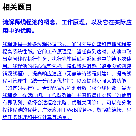
相关题目
请解释线程池的概念、工作原理，以及它在实际应
用中的优势。
线程池是一种多线程处理形式，通过预先创建和管理线程来
提高系统性能。它的工作原理是：当任务到达时，从池中取
出空闲线程执行任务，执行完毕后线程返回池中等待下次使
用。线程池的核心优势包括：降低资源消耗（避免频繁创建
销毁线程）、提高响应速度（无需等待线程创建）、提高线
程可管理性（统一分配调优监控）以及提供更强大的功能
（如定时执行）。合理配置线程池参数（核心线程数、最大
线程数、存活时间、工作队列等）并遵循最佳实践（如使用
有界队列、选择合适拒绝策略、优雅关闭等），可以充分发
挥线程池的优势，广泛应用于Web服务器、数据库连接、异
步任务处理和并行计算等场景。
arrow_forward