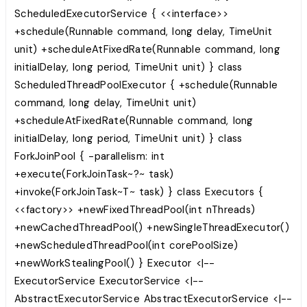
ScheduledExecutorService { <<interface>>
+schedule(Runnable command, long delay, TimeUnit
unit) +scheduleAtFixedRate(Runnable command, long
initialDelay, long period, TimeUnit unit) } class
ScheduledThreadPoolExecutor { +schedule(Runnable
command, long delay, TimeUnit unit)
+scheduleAtFixedRate(Runnable command, long
initialDelay, long period, TimeUnit unit) } class
ForkJoinPool { -parallelism: int
+execute(ForkJoinTask~?~ task)
+invoke(ForkJoinTask~T~ task) } class Executors {
<<factory>> +newFixedThreadPool(int nThreads)
+newCachedThreadPool() +newSingleThreadExecutor()
+newScheduledThreadPool(int corePoolSize)
+newWorkStealingPool() } Executor <|--
ExecutorService ExecutorService <|--
AbstractExecutorService AbstractExecutorService <|--