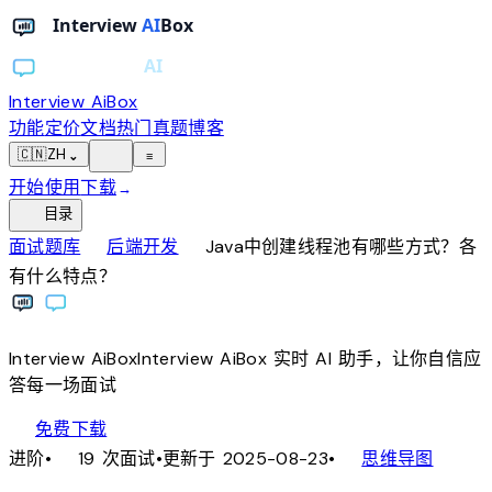
Interview AiBox
功能
定价
文档
热门真题
博客
light_mode
🇨🇳
ZH
⌄
≡
开始使用
下载
→
toc
目录
chevron_right
chevron_right
面试题库
后端开发
Java中创建线程池有哪些方式？各
有什么特点？
Interview
AiBox
Interview
AiBox
实时 AI 助手，让你自信应
答每一场面试
download
免费下载
local_fire_department
account_tree
进阶
•
19 次面试
•
更新于 2025-08-23
•
思维导图