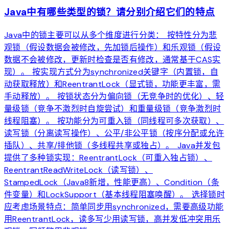
Java中有哪些类型的锁？请分别介绍它们的特点
Java中的锁主要可以从多个维度进行分类： 按特性分为悲
观锁（假设数据会被修改，先加锁后操作）和乐观锁（假设
数据不会被修改，更新时检查是否有修改，通常基于CAS实
现）。 按实现方式分为synchronized关键字（内置锁，自
动获取释放）和ReentrantLock（显式锁，功能更丰富，需
手动释放）。 按锁状态分为偏向锁（无竞争时的优化）、轻
量级锁（竞争不激烈时自旋尝试）和重量级锁（竞争激烈时
线程阻塞）。 按功能分为可重入锁（同线程可多次获取）、
读写锁（分离读写操作）、公平/非公平锁（按序分配或允许
插队）、共享/排他锁（多线程共享或独占）。 Java并发包
提供了多种锁实现：ReentrantLock（可重入独占锁）、
ReentrantReadWriteLock（读写锁）、
StampedLock（Java8新增，性能更高）、Condition（条
件变量）和LockSupport（基本线程阻塞唤醒）。 选择锁时
应考虑场景特点：简单同步用synchronized，需要高级功能
用ReentrantLock，读多写少用读写锁，高并发低冲突用乐